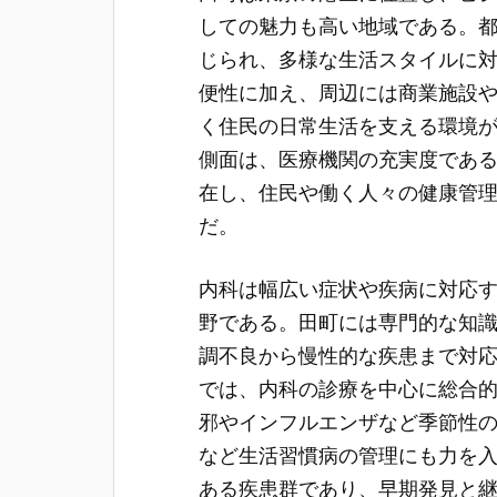
しての魅力も高い地域である。
じられ、多様な生活スタイルに
便性に加え、周辺には商業施設
く住民の日常生活を支える環境
側面は、医療機関の充実度であ
在し、住民や働く人々の健康管
だ。
内科は幅広い症状や疾病に対応
野である。田町には専門的な知
調不良から慢性的な疾患まで対
では、内科の診療を中心に総合
邪やインフルエンザなど季節性
など生活習慣病の管理にも力を
ある疾患群であり、早期発見と